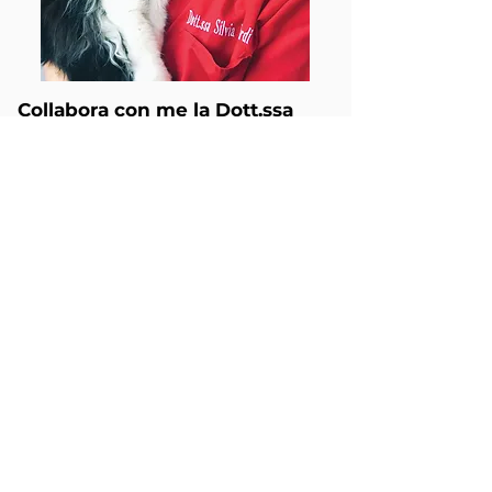
Collabora con me la Dott.ssa
Anna Chiara Perini
Medico Veterinario
Nutrizionista
Professionista con regolare iscrizione
all’albo Professionale dei Medici Veterinari
di Siracusa n° 177
Laurea Magistrale in Medicina Veterinaria
conseguita presso L’Università degli Studi
di Bologna (2011)
General Practitioner Certificate in
Animal
Nutrition (2021)
Master di II Livello in Nutrizione e Dietetica
del Cane e del Gatto (2022)