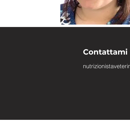
Contattami
nutrizionistavete
© 2022 by Barbara Tonini - P.IVA 05