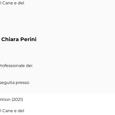
l Cane e del
 Chiara Perini
Professionale dei
nseguita presso
ition (2021)
el Cane e del