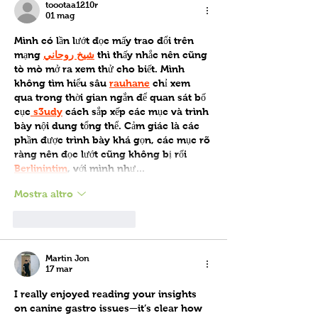
toootaa1210r
01 mag
Mình có lần lướt đọc mấy trao đổi trên 
mạng 
شيخ روحاني
 thì thấy nhắc nên cũng 
tò mò mở ra xem thử cho biết. Mình 
không tìm hiểu sâu 
rauhane
 chỉ xem 
qua trong thời gian ngắn để quan sát bố 
cục
 s3udy
 cách sắp xếp các mục và trình 
bày nội dung tổng thể. Cảm giác là các 
phần được trình bày khá gọn, các mục rõ 
ràng nên đọc lướt cũng không bị rối 
Berlinintim
, với mình như…
Mostra altro
Mi piace
Rispondi
Martin Jon
17 mar
I really enjoyed reading your insights 
on canine gastro issues—it’s clear how 