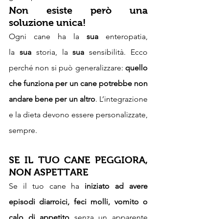
Non esiste però una 
soluzione unica!
Ogni cane ha la 
sua
 enteropatia, 
la 
sua
 storia, la 
sua
 sensibilità. Ecco 
perché non si può generalizzare: 
quello 
che funziona per un cane potrebbe non 
andare bene per un altro
. L’integrazione 
e la dieta devono essere personalizzate, 
sempre.
SE IL TUO CANE PEGGIORA, 
NON ASPETTARE
Se il tuo cane ha 
iniziato ad avere 
episodi diarroici, feci molli, vomito o 
calo di appetito
 senza un apparente 