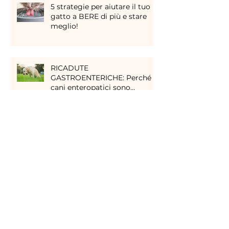
5 strategie per aiutare il tuo
gatto a BERE di più e stare
meglio!
RICADUTE
GASTROENTERICHE: Perché i
cani enteropatici sono
peggiorati senza motivo?
Cosa significa "CARNIVORO
OBBLIGATO"?
La DIETA CASALINGA per il
tuo CANE: COSA, COME E
QUANDO