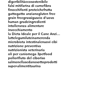
digeribilità
ecosostenibile
falsi miti
farina di carne
fibra
finocchi
fonti proteiche
frutta
gatto
gatto anziano
gluten free
grain free
grassi
guscio d'uovo
human grade
ingredienti
intolleranza alimentare
invecchiamento
la Dieta Ideale per il Cane Anziano
latte
legumi
luteina
merenda
microbiota intestinale
nuovi cibi
nutrizione preventiva
nutrizionista veterinaria
oli per cani
omega 3
petfood
pollo
rifiuto del cibo
riso
salmonella
sedano
sottoprodotti
super-alimenti
taurina