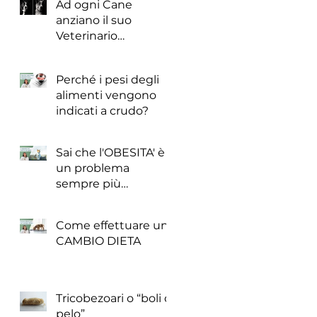
Ad ogni Cane
anziano il suo
Veterinario
Nutrizionista!
Perché i pesi degli
alimenti vengono
indicati a crudo?
Sai che l'OBESITA' è
un problema
sempre più
frequente anche nei
cani e nei gatti?
Come effettuare un
CAMBIO DIETA
Tricobezoari o “boli di
pelo”