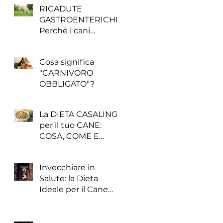
RICADUTE
 si
GASTROENTERICHE:
no
Perché i cani
enteropatici sono
peggiorati senza
Cosa significa
motivo?
"CARNIVORO
OBBLIGATO"?
La DIETA CASALINGA
per il tuo CANE:
COSA, COME E
QUANDO
Invecchiare in
Salute: la Dieta
Ideale per il Cane
Anziano