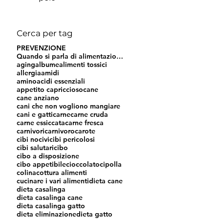
Cerca per tag
PREVENZIONE
Quando si parla di alimentazione si leggono e si s
aging
albume
alimenti tossici
allergia
amidi
aminoacidi essenziali
appetito capriccioso
cane
cane anziano
cani che non vogliono mangiare
cani e gatti
carne
carne cruda
carne essiccata
carne fresca
carnivori
carnivoro
carote
cibi nocivi
cibi pericolosi
cibi salutari
cibo
cibo a disposizione
cibo appetibile
cioccolato
cipolla
colina
cottura alimenti
cucinare i vari alimenti
dieta cane
dieta casalinga
dieta casalinga cane
dieta casalinga gatto
dieta eliminazione
dieta gatto