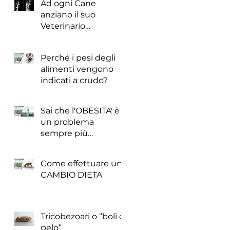
Ad ogni Cane
anziano il suo
Veterinario
Nutrizionista!
Perché i pesi degli
alimenti vengono
indicati a crudo?
Sai che l'OBESITA' è
un problema
sempre più
frequente anche nei
cani e nei gatti?
Come effettuare un
CAMBIO DIETA
Tricobezoari o “boli di
pelo”