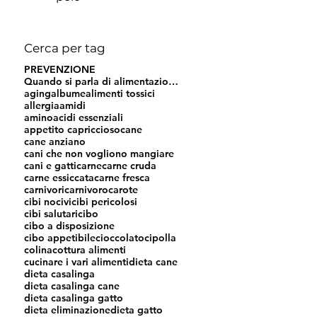
Cerca per tag
PREVENZIONE
Quando si parla di alimentazione si leggono e si s
aging
albume
alimenti tossici
allergia
amidi
aminoacidi essenziali
appetito capriccioso
cane
cane anziano
cani che non vogliono mangiare
cani e gatti
carne
carne cruda
carne essiccata
carne fresca
carnivori
carnivoro
carote
cibi nocivi
cibi pericolosi
cibi salutari
cibo
cibo a disposizione
cibo appetibile
cioccolato
cipolla
colina
cottura alimenti
cucinare i vari alimenti
dieta cane
dieta casalinga
dieta casalinga cane
dieta casalinga gatto
dieta eliminazione
dieta gatto