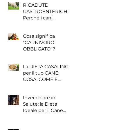
RICADUTE
 si
GASTROENTERICHE:
no
Perché i cani
enteropatici sono
peggiorati senza
Cosa significa
motivo?
"CARNIVORO
OBBLIGATO"?
La DIETA CASALINGA
per il tuo CANE:
COSA, COME E
 di
QUANDO
il
Invecchiare in
Salute: la Dieta
Ideale per il Cane
Anziano