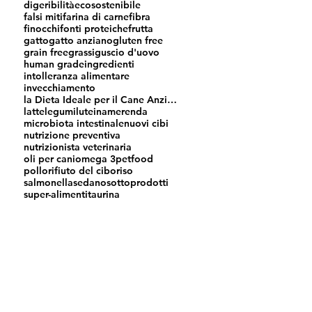
digeribilità
ecosostenibile
falsi miti
farina di carne
fibra
finocchi
fonti proteiche
frutta
gatto
gatto anziano
gluten free
grain free
grassi
guscio d'uovo
human grade
ingredienti
intolleranza alimentare
invecchiamento
la Dieta Ideale per il Cane Anziano
latte
legumi
luteina
merenda
microbiota intestinale
nuovi cibi
nutrizione preventiva
nutrizionista veterinaria
oli per cani
omega 3
petfood
pollo
rifiuto del cibo
riso
salmonella
sedano
sottoprodotti
super-alimenti
taurina