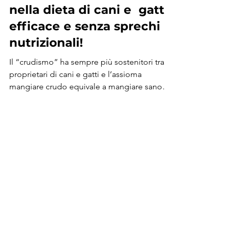
La cottura degli alimenti
nella dieta di cani e gatti:
efficace e senza sprechi
nutrizionali!
Il “crudismo” ha sempre più sostenitori tra i
proprietari di cani e gatti e l’assioma
mangiare crudo equivale a mangiare sano
è...
Post recenti
5 strategie per aiutare il tuo